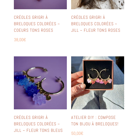
CRÉOLES GRIGRI À
CRÉOLES GRIGRI À
BRELOQUES COLORÉES ~
BRELOQUES COLORÉES ~
COEURS TONS ROSES
JILL ~ FLEUR TONS ROSES
38,00
€
CRÉOLES GRIGRI À
ATELIER DIY : COMPOSE
BRELOQUES COLORÉES ~
TON BIJOU À BRELOQUES!
JILL ~ FLEUR TONS BLEUS
50,00
€