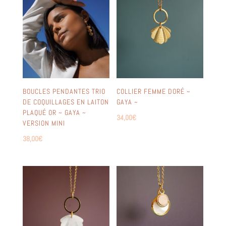
BOUCLES PENDANTES TRIO
COLLIER FEMME DORÉ ~
DE COQUILLAGES EN LAITON
GAYA ~
PLAQUÉ OR ~ GAYA ~
34,00
€
VERSION MINI
38,00
€