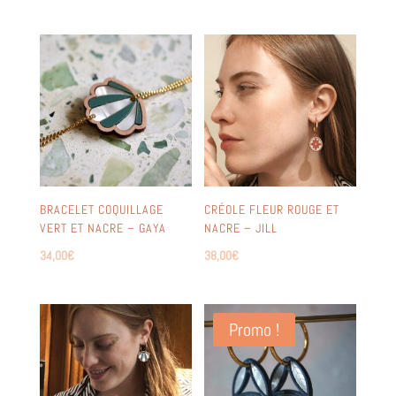
BRACELET COQUILLAGE
CRÉOLE FLEUR ROUGE ET
VERT ET NACRE – GAYA
NACRE – JILL
34,00
€
38,00
€
Promo !