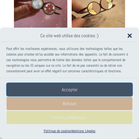
Ce site web utilise des cookies :)
BRACELET MANCHETTE
BRACELET MANCHETTE
FLEUR – JILL
FLEUR – MILA – OR
Pour offrir les meilleures expériences, nous utilisons des technologies telles que les
cookies pour stocker et/ou accéder aux informations des appareils. Le fait de consentir à
32,00
€
32,00
€
ces technologies nous permettra de traiter des données telles que le comportement de
navigation ou les ID uniques sur ce site. Le fait de ne pas consentir ou de retirer son
consentement peut avoir un effet négatif sur certaines caractéristiques et fonctions.
Accepter
Refuser
Voir les préférences
Politique de cookies
Mentions Légales
COLLIER FLEUR ROUGE ET
COLLIER COQUILLAGE VERT