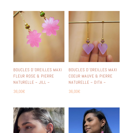
BOUCLES D’OREILLES MAXI
BOUCLES D’OREILLES MAXI
FLEUR ROSE & PIERRE
COEUR MAUVE & PIERRE
NATURELLE ~ JILL ~
NATURELLE ~ DITA ~
36,00
€
36,00
€