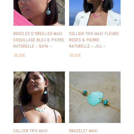
BOUCLES D’OREILLES MAXI
COLLIER TRIO MAXI FLEURS
COQUILLAGE BLEU & PIERRE
ROSES & PIERRE
NATURELLE ~ GAYA ~
NATURELLE ~ JILL ~
36,00
€
38,00
€
COLLIER TRIO MAXI
BRACELET MAXI