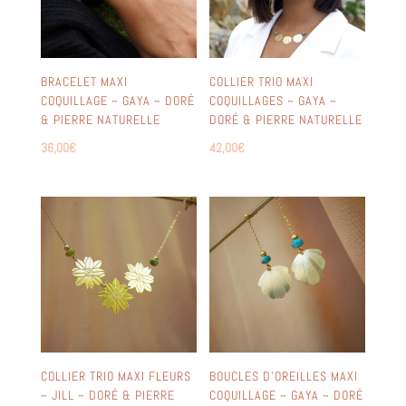
BRACELET MAXI
COLLIER TRIO MAXI
COQUILLAGE ~ GAYA ~ DORÉ
COQUILLAGES ~ GAYA ~
& PIERRE NATURELLE
DORÉ & PIERRE NATURELLE
36,00
€
42,00
€
COLLIER TRIO MAXI FLEURS
BOUCLES D’OREILLES MAXI
~ JILL ~ DORÉ & PIERRE
COQUILLAGE ~ GAYA ~ DORÉ