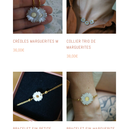
CRÉOLES MARGUERITES M
COLLIER TRIO DE
MARGUERITES
36,00
€
38,00
€
BRACELET FIN PETITE
BRACELET FIN MARGUERITE