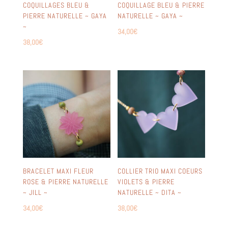
COQUILLAGES BLEU &
COQUILLAGE BLEU & PIERRE
PIERRE NATURELLE ~ GAYA
NATURELLE ~ GAYA ~
~
34,00
€
38,00
€
BRACELET MAXI FLEUR
COLLIER TRIO MAXI COEURS
ROSE & PIERRE NATURELLE
VIOLETS & PIERRE
~ JILL ~
NATURELLE ~ DITA ~
34,00
€
38,00
€