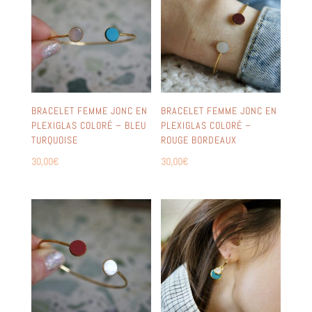
BRACELET FEMME JONC EN
BRACELET FEMME JONC EN
PLEXIGLAS COLORÉ – BLEU
PLEXIGLAS COLORÉ –
TURQUOISE
ROUGE BORDEAUX
30,00
€
30,00
€