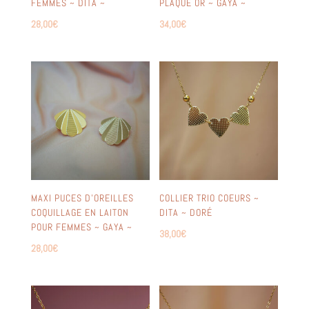
FEMMES ~ DITA ~
PLAQUÉ OR ~ GAYA ~
28,00
€
34,00
€
MAXI PUCES D’OREILLES
COLLIER TRIO COEURS ~
COQUILLAGE EN LAITON
DITA ~ DORÉ
POUR FEMMES ~ GAYA ~
38,00
€
28,00
€