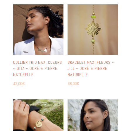
COLLIER TRIO MAXI COEURS
BRACELET MAXI FLEURS ~
~ DITA ~ DORÉ & PIERRE
JILL ~ DORÉ & PIERRE
NATURELLE
NATURELLE
42,00
€
36,00
€