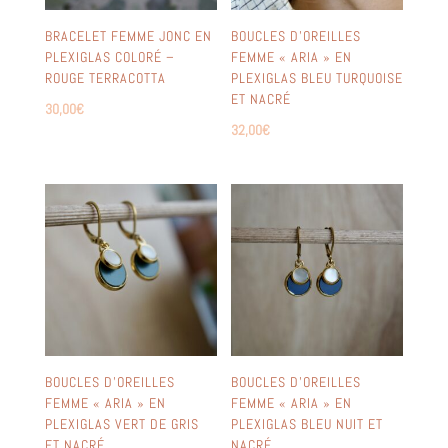
BRACELET FEMME JONC EN
BOUCLES D’OREILLES
PLEXIGLAS COLORÉ –
FEMME « ARIA » EN
ROUGE TERRACOTTA
PLEXIGLAS BLEU TURQUOISE
ET NACRÉ
30,00
€
32,00
€
BOUCLES D’OREILLES
BOUCLES D’OREILLES
FEMME « ARIA » EN
FEMME « ARIA » EN
PLEXIGLAS VERT DE GRIS
PLEXIGLAS BLEU NUIT ET
ET NACRÉ
NACRÉ