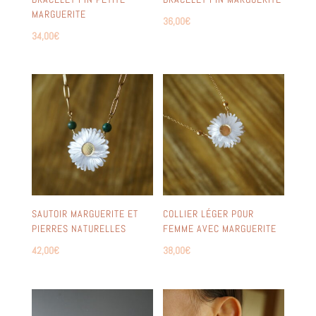
MARGUERITE
36,00
€
34,00
€
SAUTOIR MARGUERITE ET
COLLIER LÉGER POUR
PIERRES NATURELLES
FEMME AVEC MARGUERITE
42,00
€
38,00
€