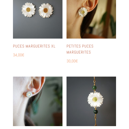
PUCES MARGUERITES XL
PETITES PUCES
MARGUERITES
34,00
€
30,00
€