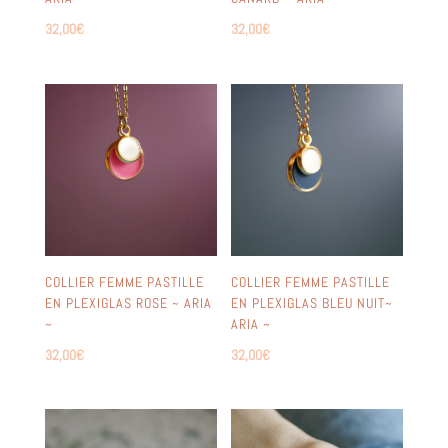
32,00
€
32,00
€
COLLIER FEMME PASTILLE
COLLIER FEMME PASTILLE
EN PLEXIGLAS ROSE ~ ARIA
EN PLEXIGLAS BLEU NUIT~
~
ARIA ~
32,00
€
32,00
€