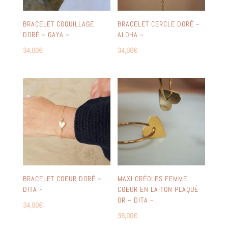
BRACELET COQUILLAGE
BRACELET CERCLE DORÉ ~
DORÉ ~ GAYA ~
ALOHA ~
34,00
€
34,00
€
BRACELET COEUR DORÉ ~
MAXI CRÉOLES FEMME
DITA ~
COEUR EN LAITON PLAQUÉ
OR ~ DITA ~
34,00
€
38,00
€