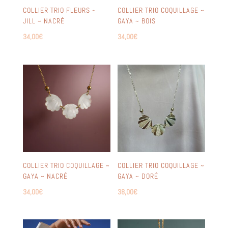
COLLIER TRIO FLEURS ~
COLLIER TRIO COQUILLAGE ~
JILL ~ NACRÉ
GAYA ~ BOIS
34,00
€
34,00
€
COLLIER TRIO COQUILLAGE ~
COLLIER TRIO COQUILLAGE ~
GAYA ~ NACRÉ
GAYA ~ DORÉ
34,00
€
38,00
€