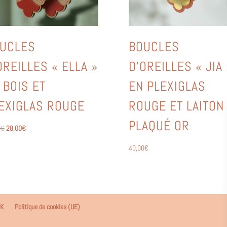
UCLES
BOUCLES
OREILLES « ELLA »
D’OREILLES « JIA 
 BOIS ET
EN PLEXIGLAS
EXIGLAS ROUGE
ROUGE ET LAITON
PLAQUÉ OR
Le
Le
0
€
28,00
€
prix
prix
40,00
€
initial
actuel
était :
est :
40,00€.
28,00€.
NK
Politique de cookies (UE)