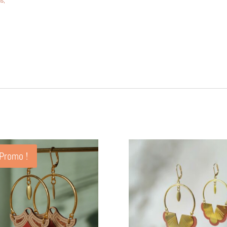
ns,
Promo !