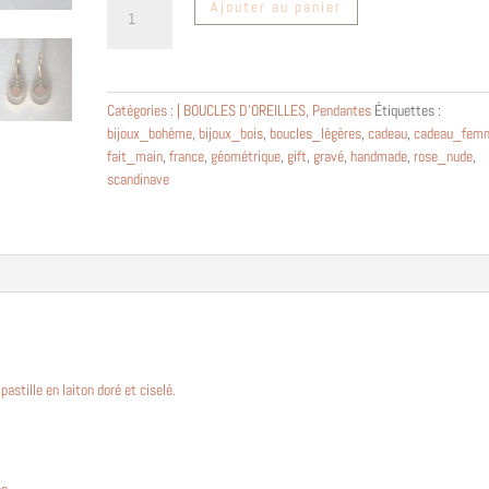
Ajouter au panier
de
Boucles
d'oreilles
femme
Catégories :
| BOUCLES D'OREILLES
,
Pendantes
Étiquettes :
"Aria"
bijoux_bohème
,
bijoux_bois
,
boucles_légères
,
cadeau
,
cadeau_fem
en
fait_main
,
france
,
géométrique
,
gift
,
gravé
,
handmade
,
rose_nude
,
bois
scandinave
et
plexiglas
blanc
 pastille en laiton doré et ciselé.