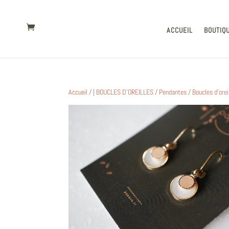
ACCUEIL
BOUTIQ
Accueil
/
| BOUCLES D'OREILLES
/
Pendantes
/ Boucles d’orei