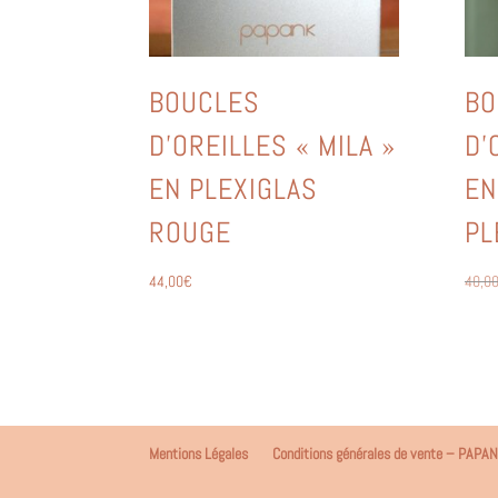
BOUCLES
BO
D’OREILLES « MILA »
D’
EN PLEXIGLAS
EN
ROUGE
PL
44,00
€
40,0
Mentions Légales
Conditions générales de vente – PAPA