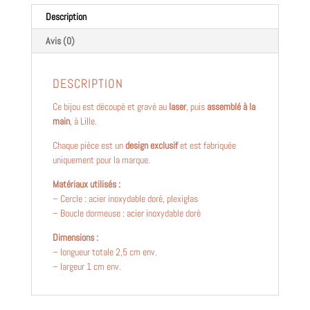
gris
et
Description
nacré
Avis (0)
DESCRIPTION
Ce bijou est découpé et gravé au
laser
, puis
assemblé à la
main
, à Lille.
Chaque pièce est un
design exclusif
et est fabriquée
uniquement pour la marque.
Matériaux utilisés :
– Cercle : acier inoxydable doré, plexiglas
– Boucle dormeuse : acier inoxydable doré
Dimensions :
– longueur totale 2,5 cm env.
– largeur 1 cm env.