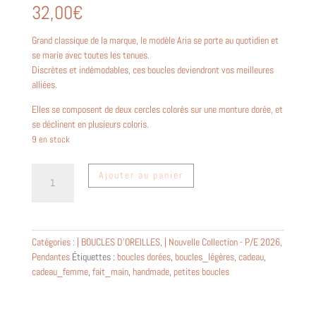
32,00
€
Grand classique de la marque, le modèle Aria se porte au quotidien et
se marie avec toutes les tenues.
Discrètes et indémodables, ces boucles deviendront vos meilleures
alliées.
Elles se composent de deux cercles colorés sur une monture dorée, et
se déclinent en plusieurs coloris.
9 en stock
quantité
Ajouter au panier
de
Boucles
d'oreilles
femme
Catégories :
| BOUCLES D'OREILLES
,
| Nouvelle Collection - P/E 2026
,
"Aria"
Pendantes
Étiquettes :
boucles dorées
,
boucles_légères
,
cadeau
,
en
cadeau_femme
,
fait_main
,
handmade
,
petites boucles
plexiglas
vert
de