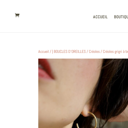
ACCUEIL
BOUTIQ
Accueil
/
| BOUCLES D'OREILLES
/
Créoles
/ Créoles grigri à b