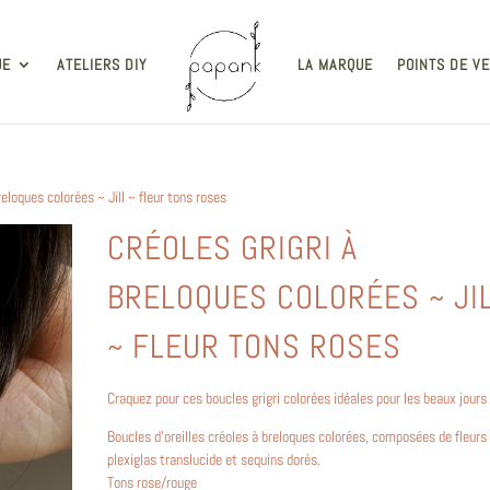
UE
ATELIERS DIY
LA MARQUE
POINTS DE V
reloques colorées ~ Jill ~ fleur tons roses
CRÉOLES GRIGRI À
BRELOQUES COLORÉES ~ JI
~ FLEUR TONS ROSES
Craquez pour ces boucles grigri colorées idéales pour les beaux jours 
Boucles d’oreilles créoles à breloques colorées, composées de fleurs
plexiglas translucide et sequins dorés.
Tons rose/rouge