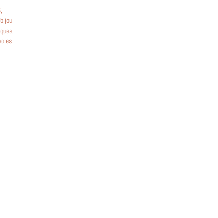
6
,
:
bijou
oques
,
eoles