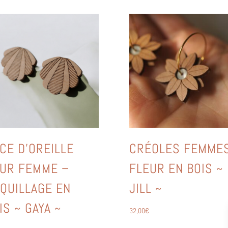
CE D’OREILLE
CRÉOLES FEMME
UR FEMME –
FLEUR EN BOIS ~
QUILLAGE EN
JILL ~
IS ~ GAYA ~
32,00
€