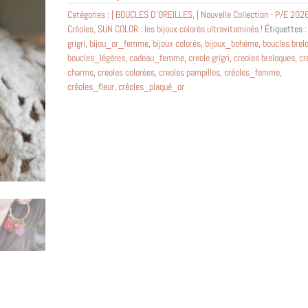
Catégories :
| BOUCLES D'OREILLES
,
| Nouvelle Collection - P/E 202
Créoles
,
SUN COLOR : les bijoux colorés ultravitaminés !
Étiquettes 
grigri
,
bijou_or_femme
,
bijoux colorés
,
bijoux_bohème
,
boucles brel
boucles_légères
,
cadeau_femme
,
creole grigri
,
creoles breloques
,
cr
charms
,
creoles colorées
,
creoles pampilles
,
créoles_femme
,
créoles_fleur
,
créoles_plaqué_or