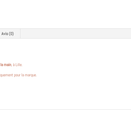
Avis (0)
 la main
, à Lille.
iquement pour la marque.