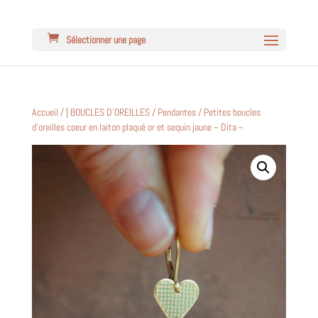
Sélectionner une page
Accueil
/
| BOUCLES D'OREILLES
/
Pendantes
/ Petites boucles
d’oreilles coeur en laiton plaqué or et sequin jaune ~ Dita ~