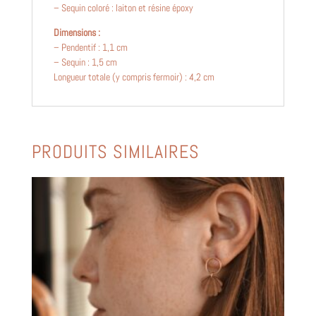
– Sequin coloré : laiton et résine époxy
Dimensions :
– Pendentif : 1,1 cm
– Sequin : 1,5 cm
Longueur totale (y compris fermoir) : 4,2 cm
PRODUITS SIMILAIRES