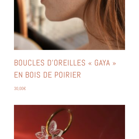
BOUCLES D’OREILLES « GAYA »
EN BOIS DE POIRIER
30,00
€