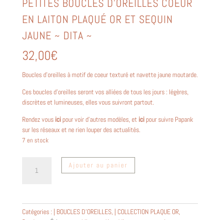
PETITES BOUCLES D’OREILLES COEUR
EN LAITON PLAQUÉ OR ET SEQUIN
JAUNE ~ DITA ~
32,00
€
Boucles d’oreilles à motif de coeur texturé et navette jaune moutarde.
Ces boucles d’oreilles seront vos alliées de tous les jours : légères,
discrètes et lumineuses, elles vous suivront partout.
Rendez vous
ici
pour voir d’autres modèles, et
ici
pour suivre Papank
sur les réseaux et ne rien louper des actualités.
7 en stock
quantité
Ajouter au panier
de
Petites
boucles
d'oreilles
Catégories :
| BOUCLES D'OREILLES
,
| COLLECTION PLAQUE OR
,
coeur