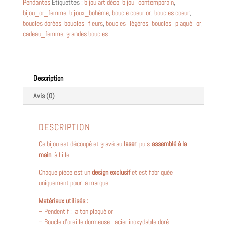
Pendantes
Étiquettes :
bijou art déco
,
bijou_contemporain
,
en
bijou_or_femme
,
bijoux_bohème
,
boucle coeur or
,
boucles coeur
,
laiton
boucles dorées
,
boucles_fleurs
,
boucles_légères
,
boucles_plaqué_or
,
plaqué
cadeau_femme
,
grandes boucles
or
et
sequin
jaune
~
Description
Dita
Avis (0)
~
DESCRIPTION
Ce bijou est découpé et gravé au
laser
, puis
assemblé à la
main
, à Lille.
Chaque pièce est un
design exclusif
et est fabriquée
uniquement pour la marque.
Matériaux utilisés :
– Pendentif : laiton plaqué or
– Boucle d’oreille dormeuse : acier inoxydable doré