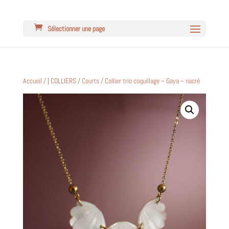
Sélectionner une page
Accueil
/
| COLLIERS
/
Courts
/ Collier trio coquillage ~ Gaya ~ nacré