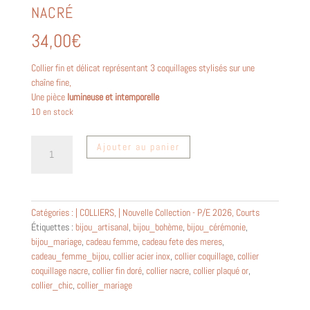
NACRÉ
34,00
€
Collier fin et délicat représentant 3 coquillages stylisés sur une
chaîne fine,
Une pièce
lumineuse et intemporelle
10 en stock
quantité
Ajouter au panier
de
Collier
trio
coquillage
Catégories :
| COLLIERS
,
| Nouvelle Collection - P/E 2026
,
Courts
~
Étiquettes :
bijou_artisanal
,
bijou_bohème
,
bijou_cérémonie
,
Gaya
bijou_mariage
,
cadeau femme
,
cadeau fete des meres
,
~
cadeau_femme_bijou
,
collier acier inox
,
collier coquillage
,
collier
nacré
coquillage nacre
,
collier fin doré
,
collier nacre
,
collier plaqué or
,
collier_chic
,
collier_mariage