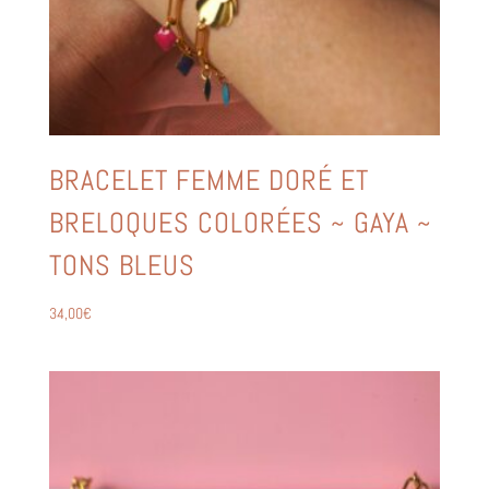
BRACELET FEMME DORÉ ET
BRELOQUES COLORÉES ~ GAYA ~
TONS BLEUS
34,00
€