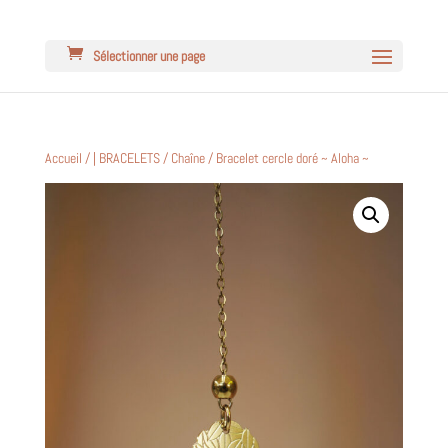
Sélectionner une page
Accueil
/
| BRACELETS
/
Chaîne
/ Bracelet cercle doré ~ Aloha ~