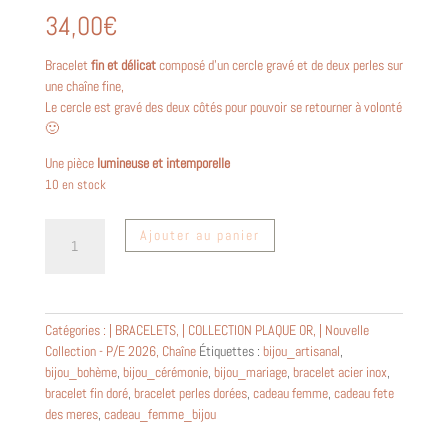
34,00
€
Bracelet
fin et délicat
composé d’un cercle gravé et de deux perles sur
une chaîne fine,
Le cercle est gravé des deux côtés pour pouvoir se retourner à volonté
🙂
Une pièce
lumineuse et intemporelle
10 en stock
quantité
Ajouter au panier
de
Bracelet
cercle
doré
Catégories :
| BRACELETS
,
| COLLECTION PLAQUE OR
,
| Nouvelle
~
Collection - P/E 2026
,
Chaîne
Étiquettes :
bijou_artisanal
,
Aloha
bijou_bohème
,
bijou_cérémonie
,
bijou_mariage
,
bracelet acier inox
,
~
bracelet fin doré
,
bracelet perles dorées
,
cadeau femme
,
cadeau fete
des meres
,
cadeau_femme_bijou