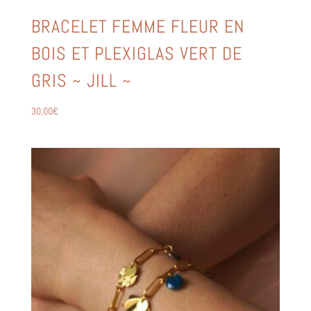
BRACELET FEMME FLEUR EN
BOIS ET PLEXIGLAS VERT DE
GRIS ~ JILL ~
30,00
€