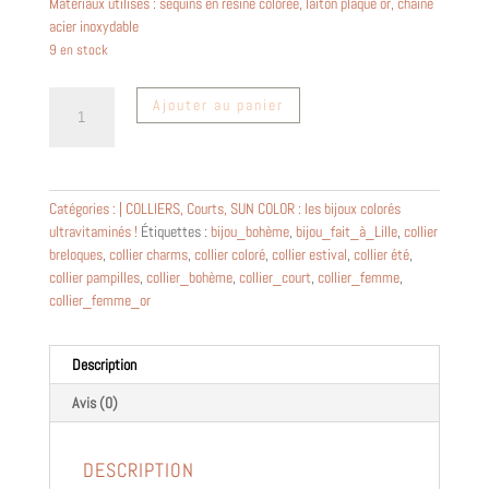
Matériaux utilisés : sequins en résine colorée, laiton plaqué or, chaîne
acier inoxydable
9 en stock
quantité
Ajouter au panier
de
Collier
femme
doré
Catégories :
| COLLIERS
,
Courts
,
SUN COLOR : les bijoux colorés
et
ultravitaminés !
Étiquettes :
bijou_bohème
,
bijou_fait_à_Lille
,
collier
breloques
breloques
,
collier charms
,
collier coloré
,
collier estival
,
collier été
,
jaunes
collier pampilles
,
collier_bohème
,
collier_court
,
collier_femme
,
-
collier_femme_or
Fleur
~
Jill
Description
~
Avis (0)
DESCRIPTION