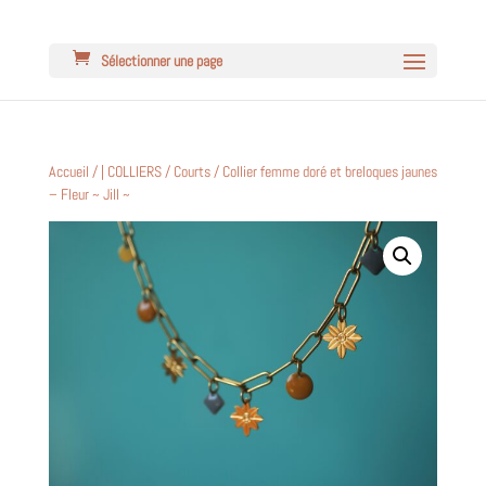
Sélectionner une page
Accueil
/
| COLLIERS
/
Courts
/ Collier femme doré et breloques jaunes
– Fleur ~ Jill ~