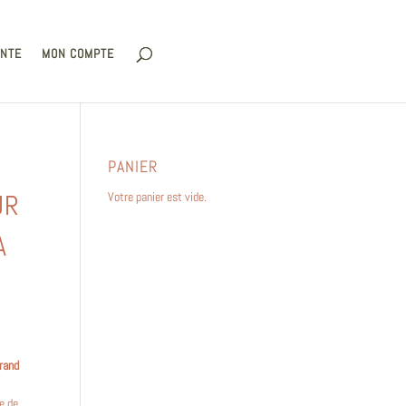
ENTE
MON COMPTE
PANIER
UR
Votre panier est vide.
A
rand
e de