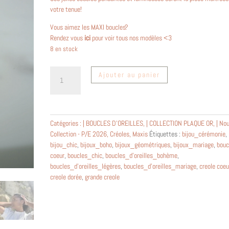
votre tenue!
Vous aimez les MAXI boucles?
Rendez vous
ici
pour voir tous nos modèles <3
8 en stock
quantité
Ajouter au panier
de
Maxi
créoles
femme
Catégories :
| BOUCLES D'OREILLES
,
| COLLECTION PLAQUE OR
,
| No
coeur
Collection - P/E 2026
,
Créoles
,
Maxis
Étiquettes :
bijou_cérémonie
,
en
bijou_chic
,
bijoux_boho
,
bijoux_géométriques
,
bijoux_mariage
,
bouc
laiton
coeur
,
boucles_chic
,
boucles_d'oreilles_bohème
,
plaqué
boucles_d'oreilles_légères
,
boucles_d'oreilles_mariage
,
creole coeu
or
creole dorée
,
grande creole
~
Dita
~