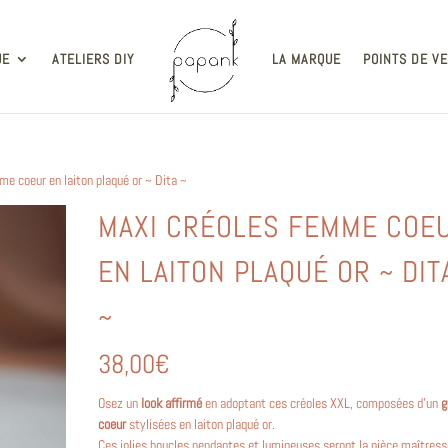
UE
ATELIERS DIY
LA MARQUE
POINTS DE V
me coeur en laiton plaqué or ~ Dita ~
MAXI CRÉOLES FEMME COE
EN LAITON PLAQUÉ OR ~ DIT
~
38,00
€
Osez un
look affirmé
en adoptant ces créoles XXL, composées d’un
g
coeur
stylisées en laiton plaqué or.
Ces jolies boucles pendantes et lumineuses seront la pièce maîtress