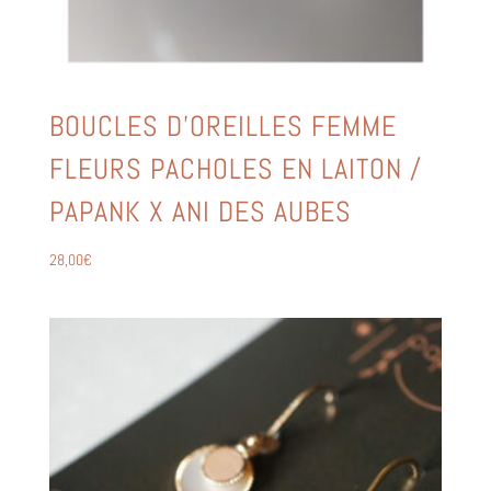
BOUCLES D’OREILLES FEMME
FLEURS PACHOLES EN LAITON /
PAPANK X ANI DES AUBES
28,00
€