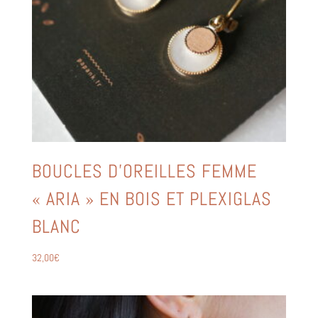
BOUCLES D’OREILLES FEMME
« ARIA » EN BOIS ET PLEXIGLAS
BLANC
32,00
€