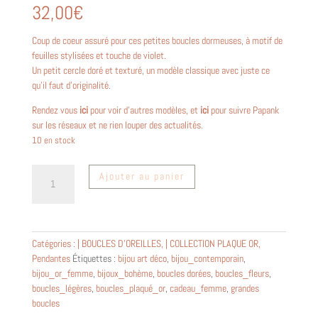
32,00
€
Coup de coeur assuré pour ces petites boucles dormeuses, à motif de
feuilles stylisées et touche de violet.
Un petit cercle doré et texturé, un modèle classique avec juste ce
qu’il faut d’originalité.
Rendez vous
ici
pour voir d’autres modèles, et
ici
pour suivre Papank
sur les réseaux et ne rien louper des actualités.
10 en stock
quantité
Ajouter au panier
de
Petites
boucles
d'oreilles
Catégories :
| BOUCLES D'OREILLES
,
| COLLECTION PLAQUE OR
,
cercle
Pendantes
Étiquettes :
bijou art déco
,
bijou_contemporain
,
doré
bijou_or_femme
,
bijoux_bohème
,
boucles dorées
,
boucles_fleurs
,
et
boucles_légères
,
boucles_plaqué_or
,
cadeau_femme
,
grandes
sequin
boucles
violet