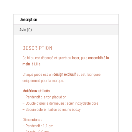
~
Aloha
~
Description
Avis (0)
DESCRIPTION
Ce bijou est découpé et gravé au
laser
, puis
assemblé à la
main
, à Lille.
Chaque pièce est un
design exclusif
et est fabriquée
uniquement pour la marque.
Matériaux utilisés :
– Pendentif : laiton plaqué or
– Boucle d’oreille dormeuse : acier inoxydable doré
– Sequin coloré : laiton et résine époxy
Dimensions :
– Pendentif : 1,1 cm