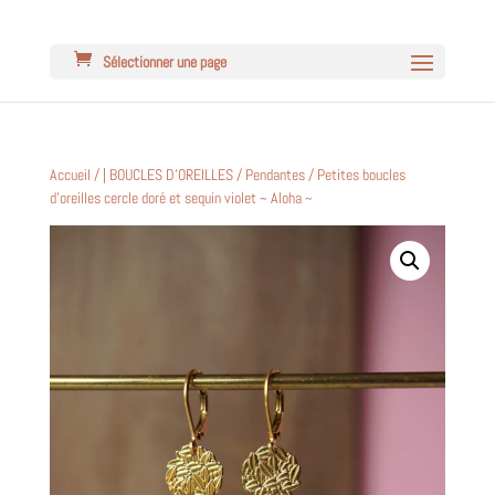
Sélectionner une page
Accueil
/
| BOUCLES D'OREILLES
/
Pendantes
/ Petites boucles
d’oreilles cercle doré et sequin violet ~ Aloha ~