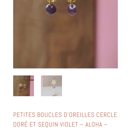
PETITES BOUCLES D’OREILLES CERCLE
DORÉ ET SEQUIN VIOLET ~ ALOHA ~