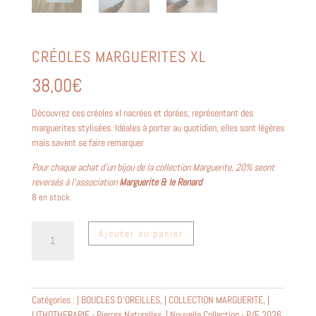
CRÉOLES MARGUERITES XL
38,00
€
Découvrez ces créoles xl nacrées et dorées, représentant des
marguerites stylisées. Idéales à porter au quotidien, elles sont légères
mais savent se faire remarquer
Pour chaque achat d’un bijou de la collection Marguerite, 20% seont
reversés à l’association
Marguerite & le Renard
8 en stock
quantité
Ajouter au panier
de
Créoles
marguerites
XL
Catégories :
| BOUCLES D'OREILLES
,
| COLLECTION MARGUERITE
,
|
LITHOTHERAPIE - Pierres Naturelles
,
| Nouvelle Collection - P/E 2026
,