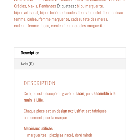
Créoles
,
Maxis
,
Pendantes
Étiquettes :
bijou marguerite
,
bijou_artisanal
,
bijou_bohème
,
boucles fleurs
,
bracelet fleur
,
cadeau
femme
,
cadeau femme marguerite
,
cadeau fete des meres
,
cadeau_femme_bijou
,
creoles fleurs
,
creoles marguerite
Description
Avis (0)
DESCRIPTION
Ce bijou est découpé et gravé au
laser
, puis
assemblé à la
main
, à Lille.
Chaque pièce est un
design exclusif
et est fabriquée
uniquement pour la marque.
Matériaux utilisés :
– marguerites : plexiglas nacré, doré miroir