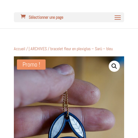
Sélectionner une page
Accueil
/
| ARCHIVES
/ bracelet fleur en plexiglas – Sarü – bleu
Promo !