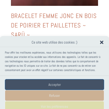
BRACELET FEMME JONC EN BOIS
DE POIRIER ET PAILLETTES ~
SARÜ ~
Ce site web utilise des cookies :)
30,00
€
Pour offrir les meilleures expériences, nous utilisons des technologies telles que les
cookies pour stocker et/ou accéder aux informations des appareils. Le fait de consentir à
ces technologies nous permettra de traiter des données telles que le comportement de
PANIER
navigation ou les ID uniques sur ce site. Le fait de ne pas consentir ou de retirer son
consentement peut avoir un effet négatif sur certaines caractéristiques et fonctions.
Votre panier est vide.
Accepter
Mentions Légales
Conditions générales de vente – PAPANK
Refuser
Politique de cookies (UE)
Voir les préférences