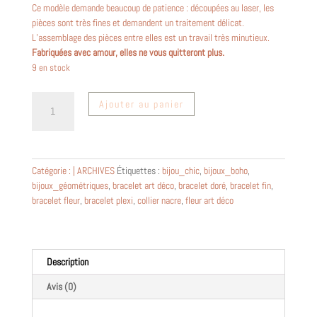
Ce modèle demande beaucoup de patience : découpées au laser, les
pièces sont très fines et demandent un traitement délicat.
L’assemblage des pièces entre elles est un travail très minutieux.
Fabriquées avec amour, elles ne vous quitteront plus.
9 en stock
quantité
Ajouter au panier
de
bracelet
fleur
en
Catégorie :
| ARCHIVES
Étiquettes :
bijou_chic
,
bijoux_boho
,
plexiglas
bijoux_géométriques
,
bracelet art déco
,
bracelet doré
,
bracelet fin
,
-
bracelet fleur
,
bracelet plexi
,
collier nacre
,
fleur art déco
Sarü
-
bleu
Description
Avis (0)