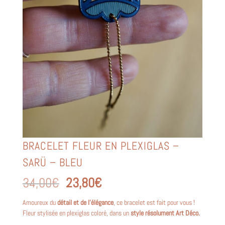
BRACELET FLEUR EN PLEXIGLAS –
SARÜ – BLEU
Le
Le
34,00
€
23,80
€
prix
prix
initial
actuel
Amoureux du
détail et de l’élégance
, ce bracelet est fait pour vous !
était :
est :
Fleur stylisée en plexiglas coloré, dans un
style résolument Art Déco.
34,00€.
23,80€.