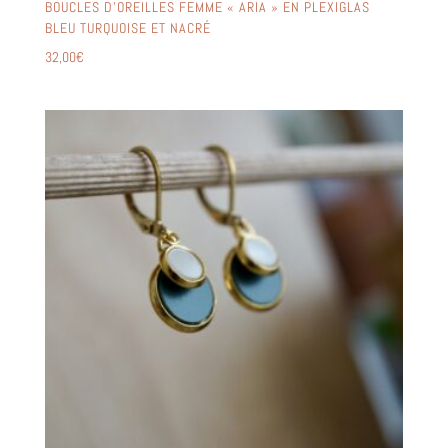
BOUCLES D’OREILLES FEMME « ARIA » EN PLEXIGLAS
BLEU TURQUOISE ET NACRÉ
32,00
€