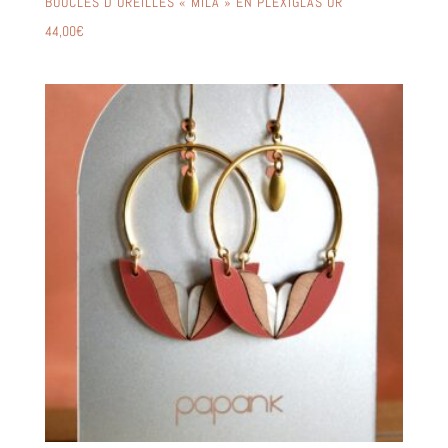
BOUCLES D’OREILLES « MILA » EN PLEXIGLAS OR
44,00
€