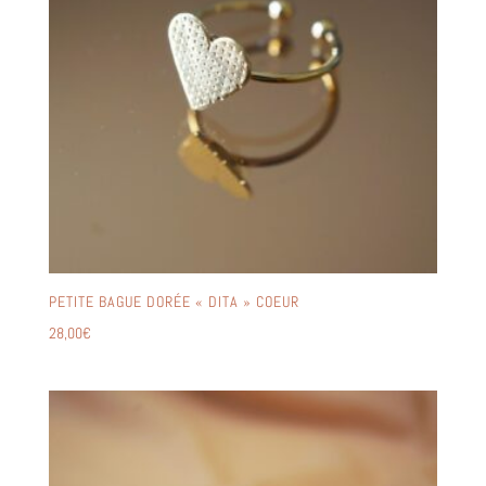
PETITE BAGUE DORÉE « DITA » COEUR
28,00
€