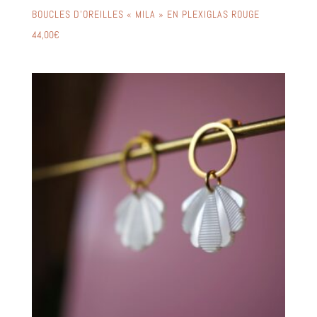
BOUCLES D’OREILLES « MILA » EN PLEXIGLAS ROUGE
44,00
€