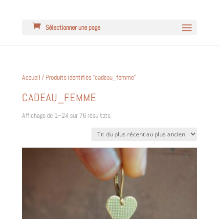
Sélectionner une page
Accueil
/ Produits identifiés “cadeau_femme”
CADEAU_FEMME
Trié
Affichage de 1–24 sur 76 résultats
du
plus
récent
au
plus
ancien