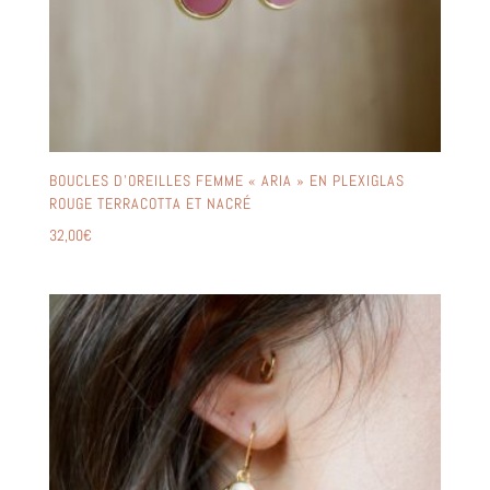
BOUCLES D’OREILLES FEMME « ARIA » EN PLEXIGLAS
ROUGE TERRACOTTA ET NACRÉ
32,00
€