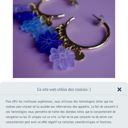
CRÉOLES GRIGRI À BRELOQUES COLORÉES ~ JILL ~ FLEUR
Ce site web utilise des cookies :)
TONS BLEUS
Pour offrir les meilleures expériences, nous utilisons des technologies telles que les
cookies pour stocker et/ou accéder aux informations des appareils. Le fait de consentir à
ces technologies nous permettra de traiter des données telles que le comportement de
PANIER
navigation ou les ID uniques sur ce site. Le fait de ne pas consentir ou de retirer son
consentement peut avoir un effet négatif sur certaines caractéristiques et fonctions.
Votre panier est vide.