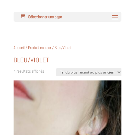
Sélectionner une page
Accueil
/ Produit couleur / Bleu/Violet
BLEU/VIOLET
Trié
4 résultats affichés
du
plus
récent
au
plus
ancien