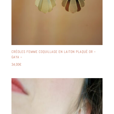
CRÉOLES FEMME COQUILLAGE EN LAITON PLAQUÉ OR ~
GAYA ~
34,00
€