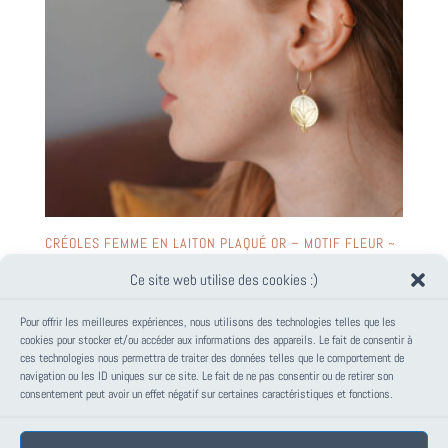
CRÉOLES FEMME EN LAITON PLAQUÉ OR – MOTIF FLEUR ~
CIMBA ~
Ce site web utilise des cookies :)
Le
Le
34,00
€
30,00
€
prix
prix
Pour offrir les meilleures expériences, nous utilisons des technologies telles que les
initial
actuel
cookies pour stocker et/ou accéder aux informations des appareils. Le fait de consentir à
ces technologies nous permettra de traiter des données telles que le comportement de
était :
est :
PANIER
navigation ou les ID uniques sur ce site. Le fait de ne pas consentir ou de retirer son
34,00€.
30,00€.
consentement peut avoir un effet négatif sur certaines caractéristiques et fonctions.
Votre panier est vide.