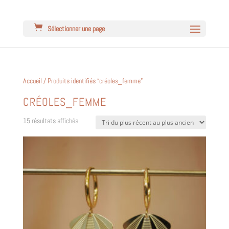
Sélectionner une page
Accueil
/ Produits identifiés “créoles_femme”
CRÉOLES_FEMME
Trié
15 résultats affichés
du
plus
récent
au
plus
ancien