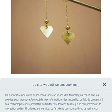
BOUCLES D’OREILLES COEUR DORÉ ~ DITA ~
Ce site web utilise des cookies :)
36,00
€
Pour offrir les meilleures expériences, nous utilisons des technologies telles que les
cookies pour stocker et/ou accéder aux informations des appareils. Le fait de consentir à
ces technologies nous permettra de traiter des données telles que le comportement de
PANIER
navigation ou les ID uniques sur ce site. Le fait de ne pas consentir ou de retirer son