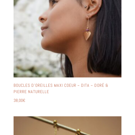
BOUCLES D’OREILLES MAXI COEUR ~ DITA ~ DORÉ &
PIERRE NATURELLE
38,00
€