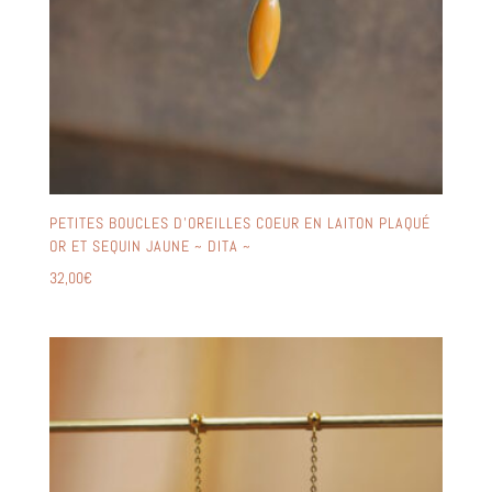
PETITES BOUCLES D’OREILLES COEUR EN LAITON PLAQUÉ
OR ET SEQUIN JAUNE ~ DITA ~
32,00
€