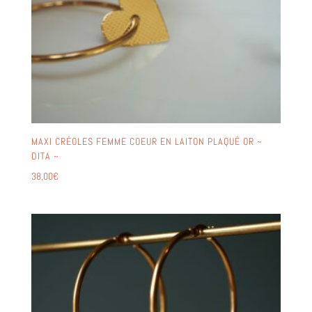
MAXI CRÉOLES FEMME COEUR EN LAITON PLAQUÉ OR ~
DITA ~
38,00
€