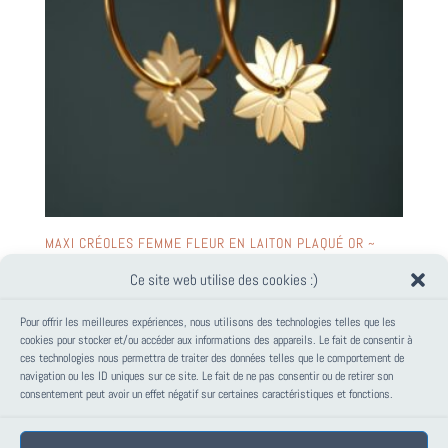
MAXI CRÉOLES FEMME FLEUR EN LAITON PLAQUÉ OR ~
JILL ~
Ce site web utilise des cookies :)
38,00
€
Pour offrir les meilleures expériences, nous utilisons des technologies telles que les
cookies pour stocker et/ou accéder aux informations des appareils. Le fait de consentir à
ces technologies nous permettra de traiter des données telles que le comportement de
PANIER
navigation ou les ID uniques sur ce site. Le fait de ne pas consentir ou de retirer son
consentement peut avoir un effet négatif sur certaines caractéristiques et fonctions.
Votre panier est vide.