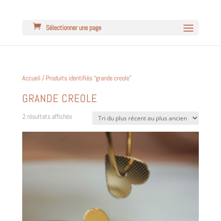
Sélectionner une page
Accueil
/ Produits identifiés “grande creole”
GRANDE CREOLE
Trié
2 résultats affichés
du
plus
récent
au
plus
ancien