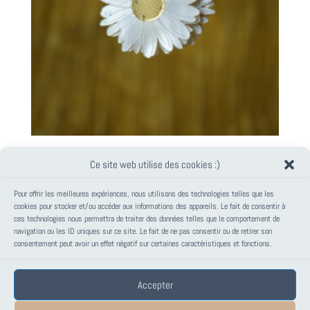
CRÉOLES MARGUERITES XL
Ce site web utilise des cookies :)
38,00
€
Pour offrir les meilleures expériences, nous utilisons des technologies telles que les
cookies pour stocker et/ou accéder aux informations des appareils. Le fait de consentir à
ces technologies nous permettra de traiter des données telles que le comportement de
PANIER
navigation ou les ID uniques sur ce site. Le fait de ne pas consentir ou de retirer son
consentement peut avoir un effet négatif sur certaines caractéristiques et fonctions.
Votre panier est vide.
Accepter