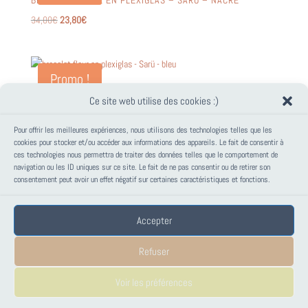
BRACELET FLEUR EN PLEXIGLAS – SARÜ – NACRÉ
Le
Le
34,00
€
23,80
€
prix
prix
initial
actuel
était :
est :
Promo !
34,00€.
23,80€.
BRACELET FLEUR EN PLEXIGLAS – SARÜ – BLEU
Ce site web utilise des cookies :)
Le
Le
34,00
€
23,80
€
prix
prix
Pour offrir les meilleures expériences, nous utilisons des technologies telles que les
initial
actuel
cookies pour stocker et/ou accéder aux informations des appareils. Le fait de consentir à
ces technologies nous permettra de traiter des données telles que le comportement de
était :
est :
PANIER
navigation ou les ID uniques sur ce site. Le fait de ne pas consentir ou de retirer son
34,00€.
23,80€.
consentement peut avoir un effet négatif sur certaines caractéristiques et fonctions.
Votre panier est vide.
Accepter
Mentions Légales
Conditions générales de vente – PAPANK
Refuser
Politique de cookies (UE)
Voir les préférences
Tous droits réservés © 2019 PAPANK - Marion Lapinski // Conception & design :