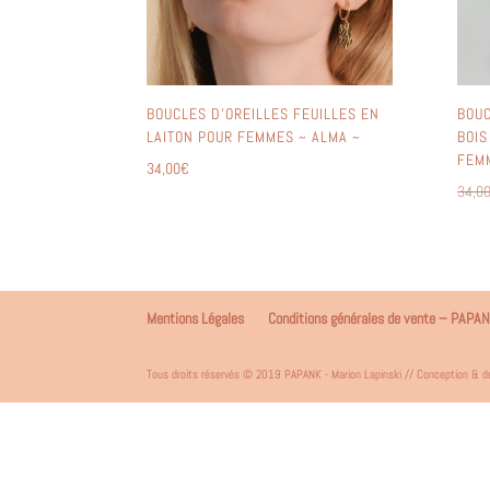
BOUCLES D’OREILLES FEUILLES EN
BOUC
LAITON POUR FEMMES ~ ALMA ~
BOIS
FEMM
34,00
€
34,0
Mentions Légales
Conditions générales de vente – PAPA
Tous droits réservés © 2019 PAPANK - Marion Lapinski // Conception & d