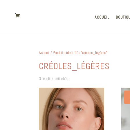
ACCUEIL
BOUTIQ
Accueil
/ Produits identifiés “créoles_légères”
CRÉOLES_LÉGÈRES
Trié
3 résultats affichés
du
plus
récent
au
plus
ancien