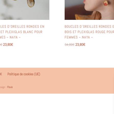
LES D’OREILLES RONDES EN
BOUCLES D’OREILLES RONDES 
 ET PLEXIGLAS BLANC POUR
BOIS ET PLEXIGLAS ROUGE POU
ES ~ NAYA ~
FEMMES ~ NAYA ~
Le
Le
Le
Le
0
€
23,80
€
34,00
€
23,80
€
prix
prix
prix
prix
initial
actuel
initial
actuel
était :
est :
était :
est :
34,00€.
23,80€.
34,00€.
23,80€.
NK
Politique de cookies (UE)
esign :
Flouk