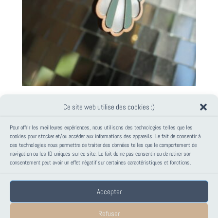
COLLIER COQUILLAGE VERT ET NACRE – GAYA
Ce site web utilise des cookies :)
36,00
€
Pour offrir les meilleures expériences, nous utilisons des technologies telles que les
cookies pour stocker et/ou accéder aux informations des appareils. Le fait de consentir à
ces technologies nous permettra de traiter des données telles que le comportement de
PANIER
navigation ou les ID uniques sur ce site. Le fait de ne pas consentir ou de retirer son
consentement peut avoir un effet négatif sur certaines caractéristiques et fonctions.
Votre panier est vide.
Accepter
Mentions Légales
Conditions générales de vente – PAPANK
Refuser