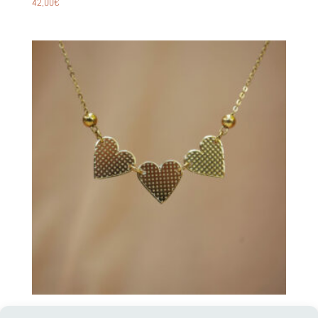
42,00
€
COLLIER TRIO COEURS ~ DITA ~ DORÉ