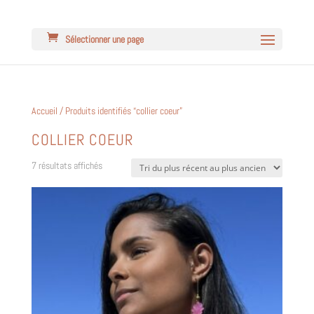
Sélectionner une page
Accueil
/ Produits identifiés “collier coeur”
COLLIER COEUR
Trié
7 résultats affichés
du
plus
récent
au
plus
ancien