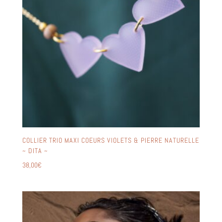
COLLIER TRIO MAXI COEURS VIOLETS & PIERRE NATURELLE
~ DITA ~
38,00
€