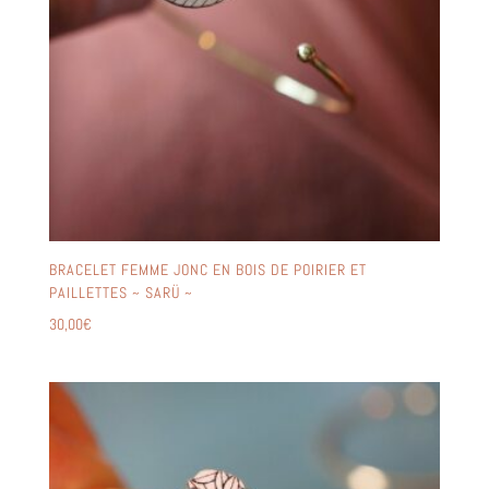
BRACELET FEMME JONC EN BOIS DE POIRIER ET
PAILLETTES ~ SARÜ ~
30,00
€