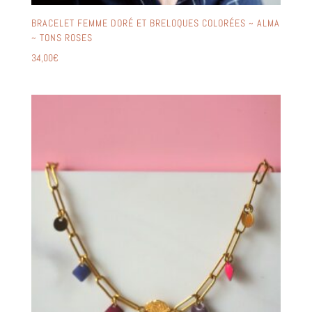
BRACELET FEMME DORÉ ET BRELOQUES COLORÉES ~ ALMA
~ TONS ROSES
34,00
€