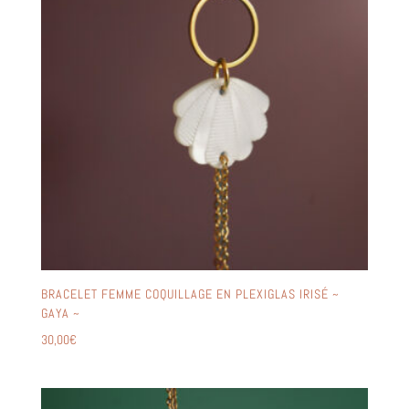
BRACELET FEMME COQUILLAGE EN PLEXIGLAS IRISÉ ~
GAYA ~
30,00
€