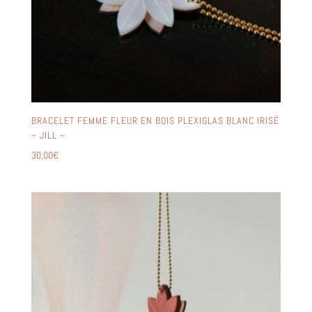
BRACELET FEMME FLEUR EN BOIS PLEXIGLAS BLANC IRISÉ
~ JILL ~
30,00
€