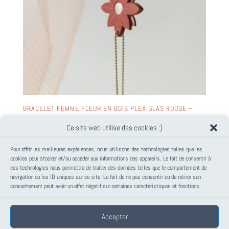
BRACELET FEMME FLEUR EN BOIS PLEXIGLAS ROUGE ~
JILL ~
Ce site web utilise des cookies :)
30,00
€
Pour offrir les meilleures expériences, nous utilisons des technologies telles que les
cookies pour stocker et/ou accéder aux informations des appareils. Le fait de consentir à
ces technologies nous permettra de traiter des données telles que le comportement de
PANIER
navigation ou les ID uniques sur ce site. Le fait de ne pas consentir ou de retirer son
consentement peut avoir un effet négatif sur certaines caractéristiques et fonctions.
Votre panier est vide.
Accepter