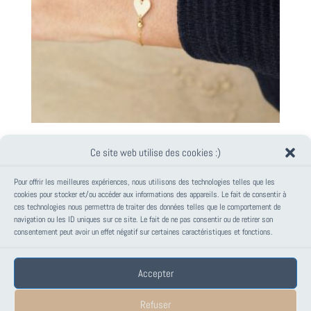
BRACELET COEUR DORÉ ~ DITA ~
Ce site web utilise des cookies :)
34,00
€
Pour offrir les meilleures expériences, nous utilisons des technologies telles que les
cookies pour stocker et/ou accéder aux informations des appareils. Le fait de consentir à
ces technologies nous permettra de traiter des données telles que le comportement de
PANIER
navigation ou les ID uniques sur ce site. Le fait de ne pas consentir ou de retirer son
consentement peut avoir un effet négatif sur certaines caractéristiques et fonctions.
Votre panier est vide.
Accepter
Mentions Légales
Conditions générales de vente – PAPANK
Refuser