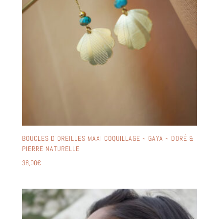
BOUCLES D’OREILLES MAXI COQUILLAGE ~ GAYA ~ DORÉ &
PIERRE NATURELLE
38,00
€