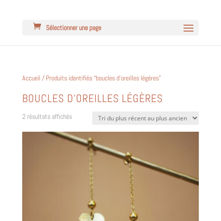
Sélectionner une page
Accueil
/ Produits identifiés “boucles d'oreilles légères”
BOUCLES D'OREILLES LÉGÈRES
Trié
2 résultats affichés
du
plus
récent
au
plus
ancien