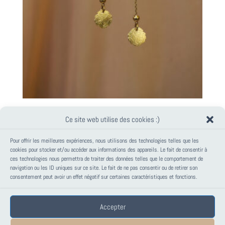
BOUCLES D’OREILLES CERCLE DORÉ ~ ALOHA ~
Ce site web utilise des cookies :)
36,00
€
Pour offrir les meilleures expériences, nous utilisons des technologies telles que les
cookies pour stocker et/ou accéder aux informations des appareils. Le fait de consentir à
ces technologies nous permettra de traiter des données telles que le comportement de
PANIER
navigation ou les ID uniques sur ce site. Le fait de ne pas consentir ou de retirer son
consentement peut avoir un effet négatif sur certaines caractéristiques et fonctions.
Votre panier est vide.
Accepter