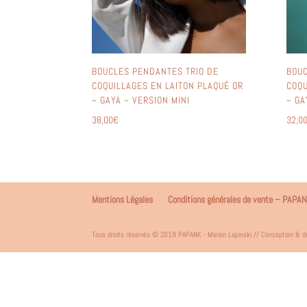
BOUCLES PENDANTES TRIO DE
BOUC
COQUILLAGES EN LAITON PLAQUÉ OR
COQU
~ GAYA ~ VERSION MINI
~ GA
38,00
€
32,0
Mentions Légales
Conditions générales de vente – PAPA
Tous droits réservés © 2019 PAPANK - Marion Lapinski // Conception & d