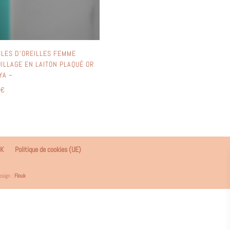
LES D’OREILLES FEMME
ILLAGE EN LAITON PLAQUÉ OR
YA ~
0
€
NK
Politique de cookies (UE)
esign :
Flouk