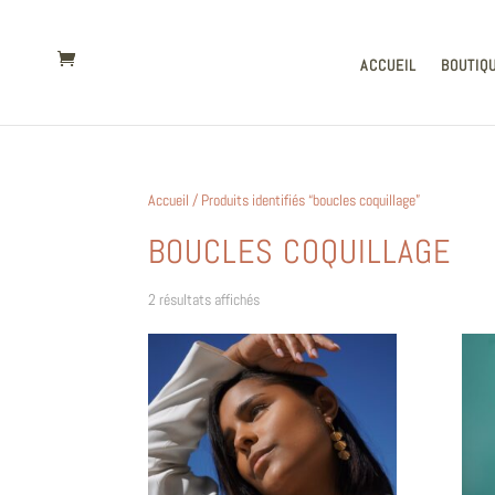
ACCUEIL
BOUTIQ
Accueil
/ Produits identifiés “boucles coquillage”
BOUCLES COQUILLAGE
Trié
2 résultats affichés
du
plus
récent
au
plus
ancien