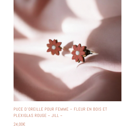
PUCE D’OREILLE POUR FEMME – FLEUR EN BOIS ET
PLEXIGLAS ROUGE ~ JILL ~
24,00
€