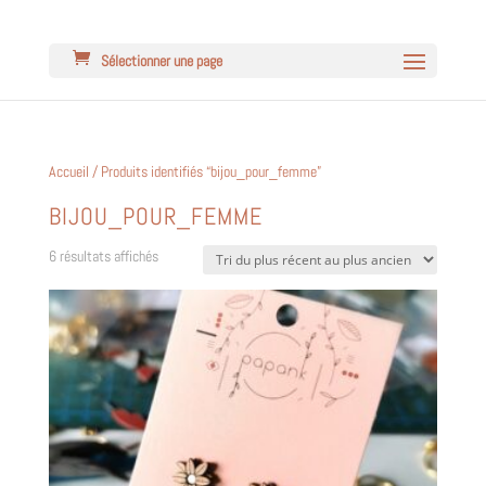
Sélectionner une page
Accueil
/ Produits identifiés “bijou_pour_femme”
BIJOU_POUR_FEMME
Trié
6 résultats affichés
du
plus
récent
au
plus
ancien