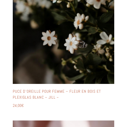
PUCE D’OREILLE POUR FEMME – FLEUR EN BOIS ET
PLEXIGLAS BLANC ~ JILL ~
24,00
€