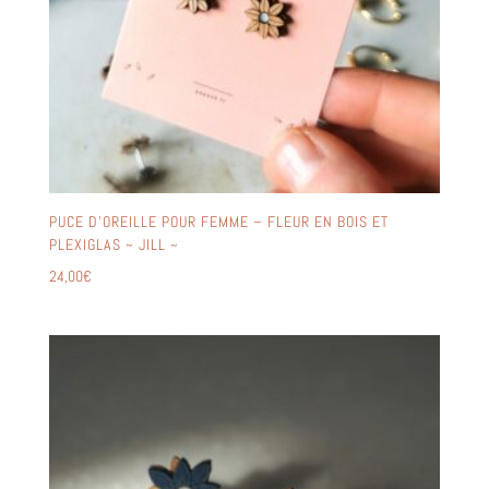
PUCE D’OREILLE POUR FEMME – FLEUR EN BOIS ET
PLEXIGLAS ~ JILL ~
24,00
€