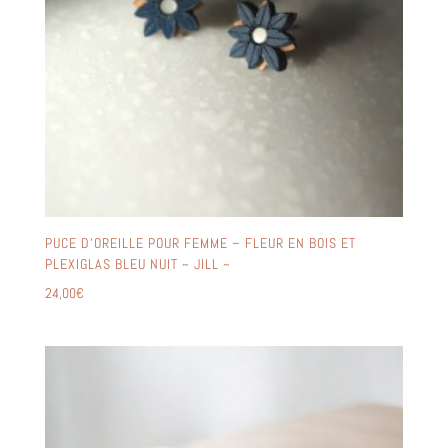
PUCE D’OREILLE POUR FEMME – FLEUR EN BOIS ET
PLEXIGLAS BLEU NUIT ~ JILL ~
24,00
€