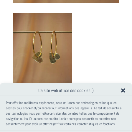
Ce site web utilise des cookies :)
Pour offrir les meilleures expériences, nous utilisons des technologies telles que les
cookies pour stocker et/ou accéder aux informations des appareils. Le fait de consentir à
ces technologies nous permettra de traiter des données telles que le comportement de
PANIER
navigation ou les ID uniques sur ce site. Le fait de ne pas consentir ou de retirer son
consentement peut avoir un effet négatif sur certaines caractéristiques et fonctions.
Votre panier est vide.