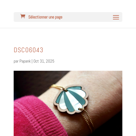
Sélectionner une page
DSC06043
par
Papank
|
Oct 31, 2025