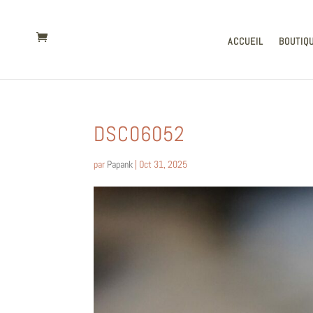
ACCUEIL
BOUTIQ
DSC06052
par
Papank
|
Oct 31, 2025