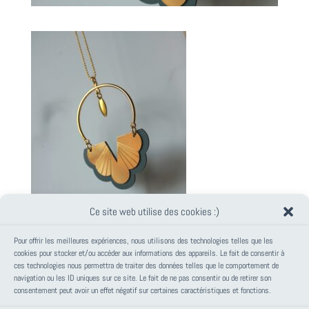
Ce site web utilise des cookies :)
Pour offrir les meilleures expériences, nous utilisons des technologies telles que les
cookies pour stocker et/ou accéder aux informations des appareils. Le fait de consentir à
ces technologies nous permettra de traiter des données telles que le comportement de
PANIER
navigation ou les ID uniques sur ce site. Le fait de ne pas consentir ou de retirer son
consentement peut avoir un effet négatif sur certaines caractéristiques et fonctions.
Votre panier est vide.