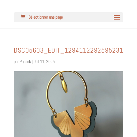
Sélectionner une page
DSC05603_EDIT_1294112292595231
par
Papank
|
Juil 11, 2025