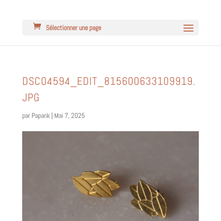
Sélectionner une page
DSC04594_EDIT_815600633109919.
JPG
par
Papank
|
Mai 7, 2025