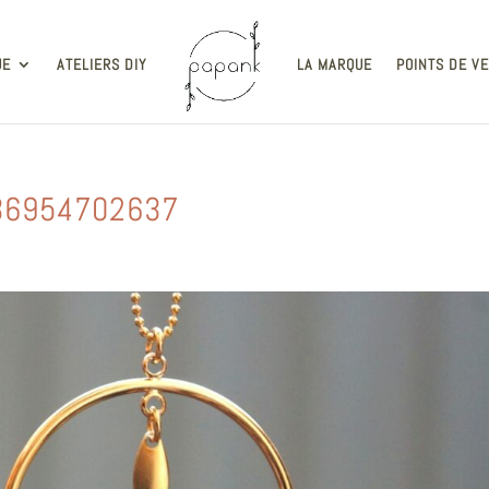
UE
ATELIERS DIY
LA MARQUE
POINTS DE V
36954702637