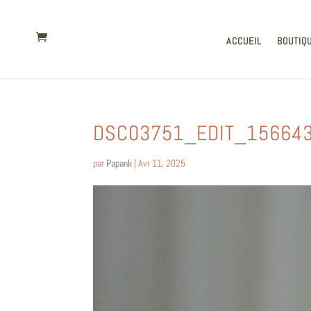
ACCUEIL
BOUTIQ
DSC03751_EDIT_15664
par
Papank
|
Avr 11, 2025